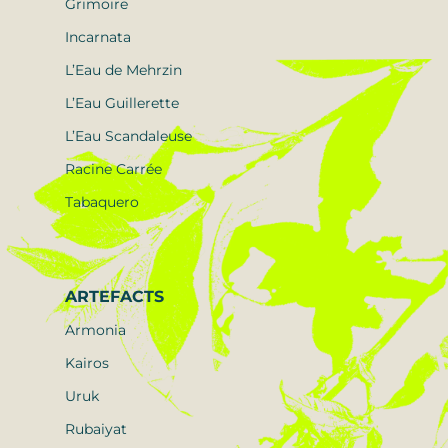
Grimoire
Incarnata
L’Eau de Mehrzin
L’Eau Guillerette
L’Eau Scandaleuse
Racine Carrée
Tabaquero
ARTEFACTS
Armonia
Kairos
Uruk
Rubaiyat